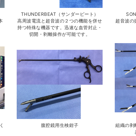
THUNDERBEAT（サンダービート）
SO
本
高周波電流と超音波の２つの機能を併せ
超音波の
持つ特殊な機器です。迅速な血管封止・
切開・剥離操作が可能です。
）
く
腹腔鏡用生検鉗子
組織の剥
。