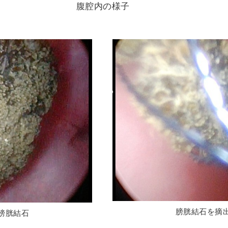
腹腔内の様子
膀胱結石を摘
膀胱結石