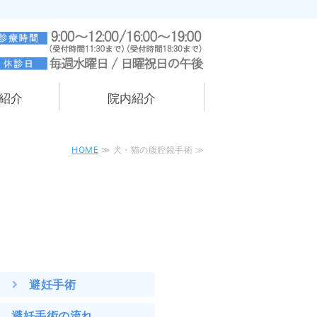
。
県遠田郡涌谷町
紹介
院内紹介
HOME
≫ 犬・猫の腹腔鏡手術 ≫
避妊手術
避妊手術の流れ