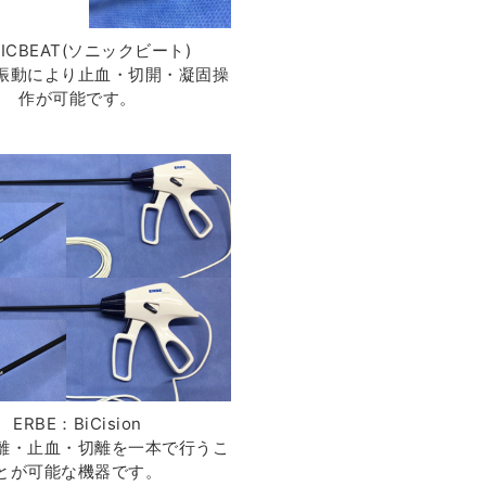
NICBEAT(ソニックビート)
振動により止血・切開・凝固操
作が可能です。
ERBE：BiCision
離・止血・切離を一本で行うこ
とが可能な機器です。