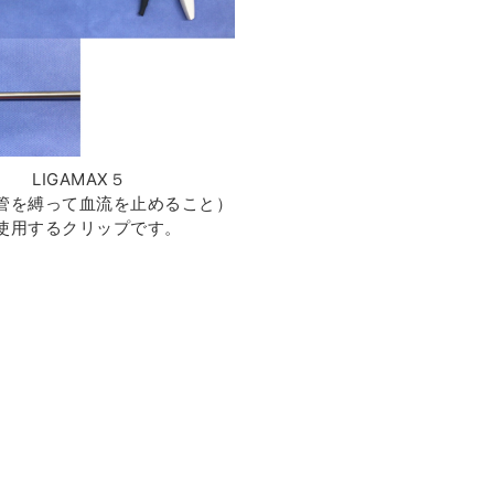
LIGAMAX５
管を縛って血流を止めること）
使用するクリップです。