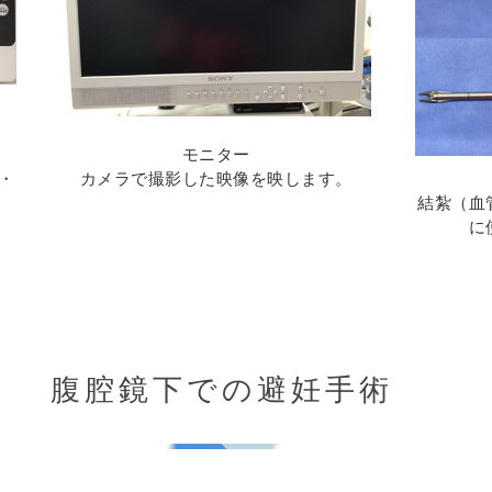
モニター
・
カメラで撮影した映像を映します。
結紮（血
に
腹腔鏡下での避妊手術