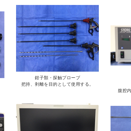
鉗子類・探触プローブ
把持、剥離を目的として使用する。
腹腔