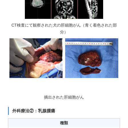
CT検査にて観察された犬の肝細胞がん（青く着色された部
分）
摘出された肝細胞がん
外科療法②：乳腺腫瘍
種類