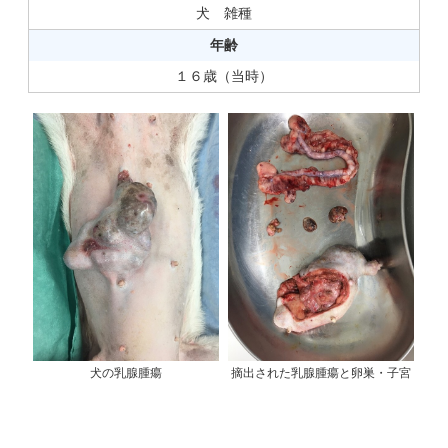
犬 雑種
年齢
１６歳（当時）
摘出された乳腺腫瘍と卵巣・子宮
犬の乳腺腫瘍