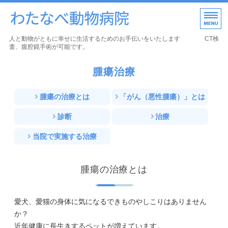
わたなべ動物病院｜宮城
人と動物がともに幸せに生活するためのお手伝いをいたします CT検
査、腹腔鏡手術が可能です。
ホーム
腫瘍治療
診療案内
腫瘍の治療とは
「がん（悪性腫瘍）」とは
当院の特徴
診断
治療
スタッフ紹介
当院で実施する治療
院内紹介
腫瘍の治療とは
愛犬、愛猫の身体に気になるできものやしこりはありません
か？
近年健康に長生きするペットが増えています。